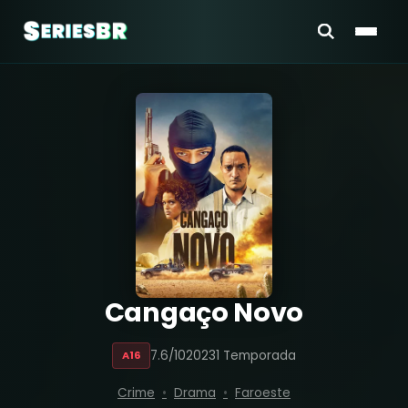
Cangaço Novo
7.6/10
2023
1 Temporada
A16
Crime
Drama
Faroeste