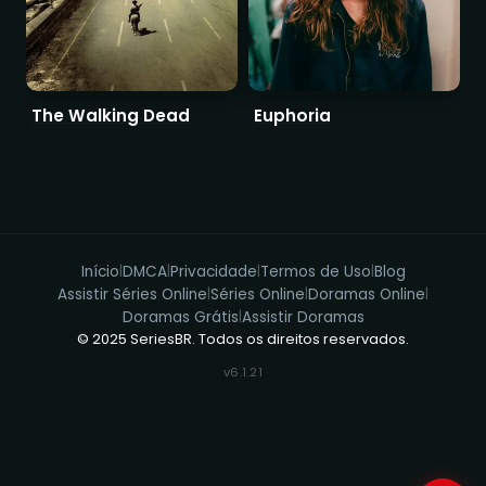
The Walking Dead
Euphoria
Início
DMCA
Privacidade
Termos de Uso
Blog
|
|
|
|
Assistir Séries Online
Séries Online
Doramas Online
|
|
|
Doramas Grátis
Assistir Doramas
|
© 2025 SeriesBR. Todos os direitos reservados.
v6.1.21