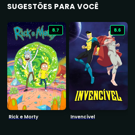
SUGESTÕES PARA VOCÊ
8.7
8.6
Rick e Morty
Invencível
D