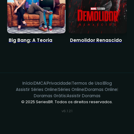
Big Bang: A Teoria
Demolidor Renascido
T
Início
DMCA
Privacidade
Termos de Uso
Blog
|
|
|
|
Assistir Séries Online
Séries Online
Doramas Online
|
|
|
Doramas Grátis
Assistir Doramas
|
© 2025 SeriesBR. Todos os direitos reservados.
v6.1.21