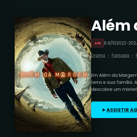
Além 
6.9/10
2022-202
A16
Drama
Fantasia
Em Além da Margem,
terra e sua família.
descobre um mister
ASSISTIR A