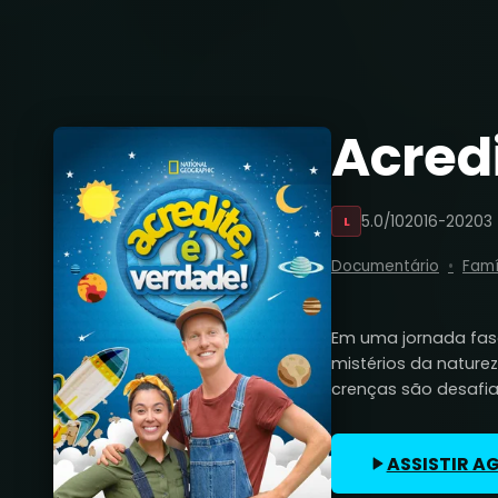
Acredi
5.0/10
2016-2020
3
L
Documentário
Famí
Em uma jornada fasc
mistérios da nature
crenças são desafia
ASSISTIR A