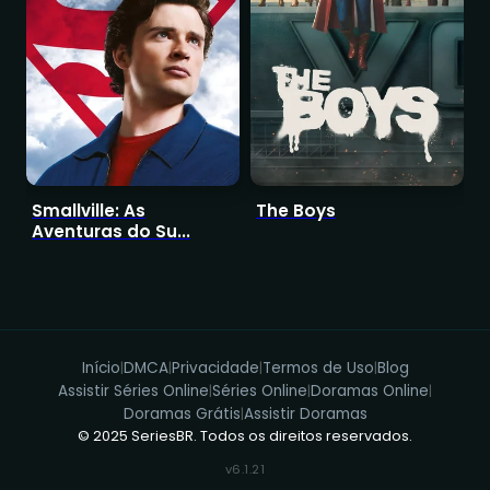
Smallville: As
The Boys
I
Aventuras do Su...
Início
DMCA
Privacidade
Termos de Uso
Blog
|
|
|
|
Assistir Séries Online
Séries Online
Doramas Online
|
|
|
Doramas Grátis
Assistir Doramas
|
© 2025 SeriesBR. Todos os direitos reservados.
v6.1.21